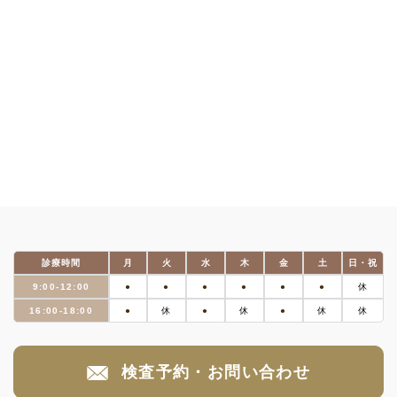
診療時間
月
火
水
木
金
土
日・祝
9:00-12:00
●
●
●
●
●
●
休
16:00-18:00
●
休
●
休
●
休
休
検査予約・お問い合わせ